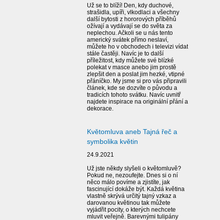
Už se to blíží! Den, kdy duchové,
strašidla, upíři, vlkodlaci a všechny
další bytosti z hororových příběhů
ožívají a vydávají se do světa za
neplechou. Ačkoli se u nás tento
americký svátek přímo neslaví,
můžete ho v obchodech i televizi vídat
stále častěji. Navíc je to další
příležitost, kdy můžete své blízké
polekat v masce anebo jim prostě
zlepšit den a poslat jim hezké, vtipné
přáníčko. My jsme si pro vás připravili
článek, kde se dozvíte o původu a
tradicích tohoto svátku. Navíc uvnitř
najdete inspirace na originální přání a
dekorace.
Květomluva aneb Tajná řeč a
symbolika květin
24.9.2021
Už jste někdy slyšeli o květomluvě?
Pokud ne, nezoufejte. Dnes si o ní
něco málo povíme a zjistíte, jak
fascinující dokáže být. Každá květina
vlastně skrývá určitý tajný vzkaz a
darovanou květinou tak můžete
vyjádřit pocity, o kterých nechcete
mluvit veřejně. Barevnými tulipány