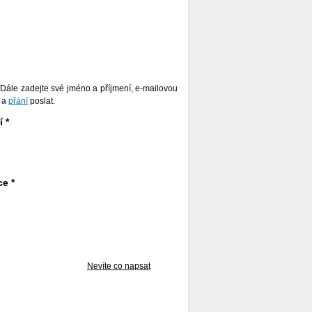
. Dále zadejte své jméno a příjmení, e-mailovou
t a
přání
poslat.
 *
ce *
Nevíte co napsat