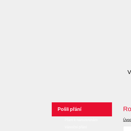
Ro
Pošli přání
Přání k narozeninám
Úvod
Vánoční přání