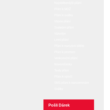
Nejoblíbenější přání
Přání k MDŽ
Přání k svátku
Vtipná přání
Svatební přání
Valentýn
Letní přání
Přání k narození dítěte
Přání k promoci
Velikonoční přání
Novoročenky
Texty přání
Přání k výročí
SMS přání k narozeninám
Svátky
Pošli Dárek