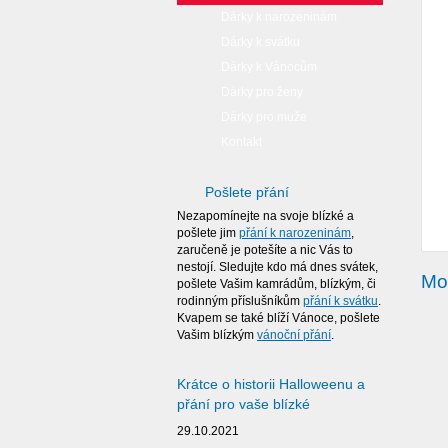
Dárky k narozeninám
Dárky k svátku
Dárky k Vánocům
Dárky pro ženy
Dárky pro muže
Kontakt
Pošlete přání
Nezapomínejte na svoje blízké a
pošlete jim
přání k narozeninám
,
zaručeně je potešíte a nic Vás to
nestojí. Sledujte kdo má dnes svátek,
Moh
pošlete Vašim kamrádům, blízkým, či
rodinným příslušníkům
přání k svátku
.
Kvapem se také blíží Vánoce, pošlete
Vašim blízkým
vánoční přání
.
Krátce o historii Halloweenu a
přání pro vaše blízké
29.10.2021