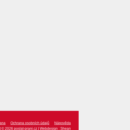
rana
Ochrana osobních údajů
Nápověda
t ©
2026
poslat-prani.cz
|
Webdesign
:
Shean