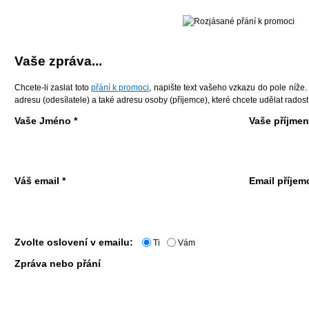
Vaše zpráva...
Chcete-li zaslat toto
přání k promoci
, napište text vašeho vzkazu do pole níže
adresu (odesílatele) a také adresu osoby (příjemce), které chcete udělat rados
Vaše Jméno *
Vaše příjmení
Váš email *
Email příjem
Zvolte oslovení v emailu:
Ti
Vám
Zpráva nebo přání