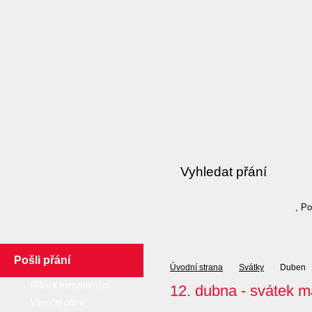
, P
Pošli přání
Úvodní strana
Svátky
Duben
Přání k narozeninám
12. dubna - svátek m
Vánoční přání