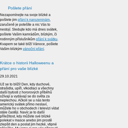
Pošlete přání
Nezapomínejte na svoje blízké a
pošlete jim
přání k narozeninám
,
zaručeně je potešíte a nic Vás to
nestojí. Sledujte kdo má dnes svátek,
pošlete Vašim kamrádům, blízkým, či
rodinným příslušníkům
přání k svátku
.
Kvapem se také blíží Vánoce, pošlete
Vašim blízkým
vánoční přání
.
Krátce o historii Halloweenu a
přání pro vaše blízké
29.10.2021
Už se to blíží! Den, kdy duchové,
strašidla, upíři, vlkodlaci a všechny
další bytosti z hororových příběhů
ožívají a vydávají se do světa za
neplechou. Ačkoli se u nás tento
americký svátek přímo neslaví,
můžete ho v obchodech i televizi vídat
stále častěji. Navíc je to další
příležitost, kdy můžete své blízké
polekat v masce anebo jim prostě
zlepšit den a poslat jim hezké, vtipné