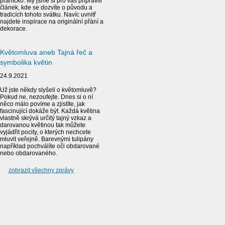
přáníčko. My jsme si pro vás připravili
článek, kde se dozvíte o původu a
tradicích tohoto svátku. Navíc uvnitř
najdete inspirace na originální přání a
dekorace.
Květomluva aneb Tajná řeč a
symbolika květin
24.9.2021
Už jste někdy slyšeli o květomluvě?
Pokud ne, nezoufejte. Dnes si o ní
něco málo povíme a zjistíte, jak
fascinující dokáže být. Každá květina
vlastně skrývá určitý tajný vzkaz a
darovanou květinou tak můžete
vyjádřit pocity, o kterých nechcete
mluvit veřejně. Barevnými tulipány
například pochválíte oči obdarované
nebo obdarovaného.
zobrazit všechny zprávy