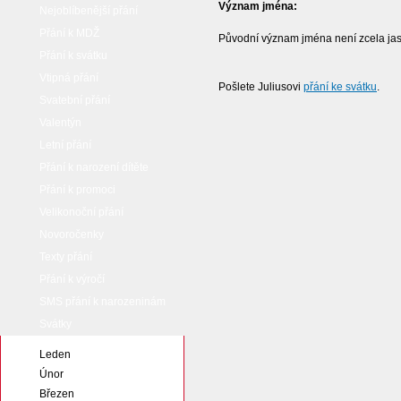
Význam jména:
Nejoblíbenější přání
Přání k MDŽ
Původní význam jména není zcela jasný,
Přání k svátku
Vtipná přání
Pošlete Juliusovi
přání ke svátku
.
Svatební přání
Valentýn
Letní přání
Přání k narození dítěte
Přání k promoci
Velikonoční přání
Novoročenky
Texty přání
Přání k výročí
SMS přání k narozeninám
Svátky
Leden
Únor
Březen