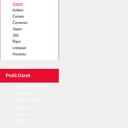
Duben
Květen
Červen
Červenec
Srpen
Září
Říjen
Listopad
Prosinec
Pošli Dárek
Dárky k narozeninám
Dárky k svátku
Dárky k Vánocům
Dárky pro ženy
Dárky pro muže
Kontakt