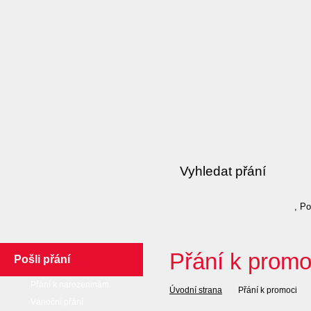
, P
Přání k promo
Pošli přání
Přání k narozeninám
Úvodní strana
Přání k promoci
Vánoční přání