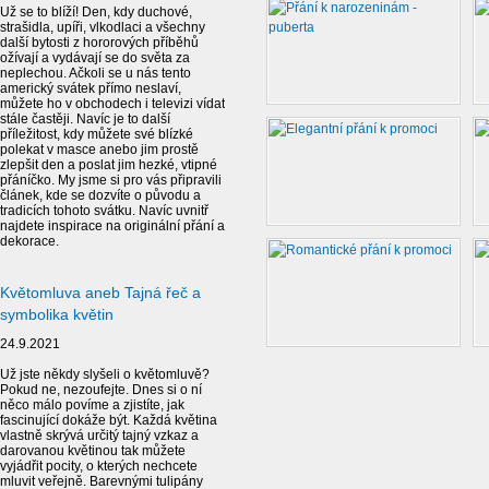
Už se to blíží! Den, kdy duchové,
strašidla, upíři, vlkodlaci a všechny
další bytosti z hororových příběhů
ožívají a vydávají se do světa za
neplechou. Ačkoli se u nás tento
americký svátek přímo neslaví,
můžete ho v obchodech i televizi vídat
stále častěji. Navíc je to další
příležitost, kdy můžete své blízké
polekat v masce anebo jim prostě
zlepšit den a poslat jim hezké, vtipné
přáníčko. My jsme si pro vás připravili
článek, kde se dozvíte o původu a
tradicích tohoto svátku. Navíc uvnitř
najdete inspirace na originální přání a
dekorace.
Květomluva aneb Tajná řeč a
symbolika květin
24.9.2021
Už jste někdy slyšeli o květomluvě?
Pokud ne, nezoufejte. Dnes si o ní
něco málo povíme a zjistíte, jak
fascinující dokáže být. Každá květina
vlastně skrývá určitý tajný vzkaz a
darovanou květinou tak můžete
vyjádřit pocity, o kterých nechcete
mluvit veřejně. Barevnými tulipány