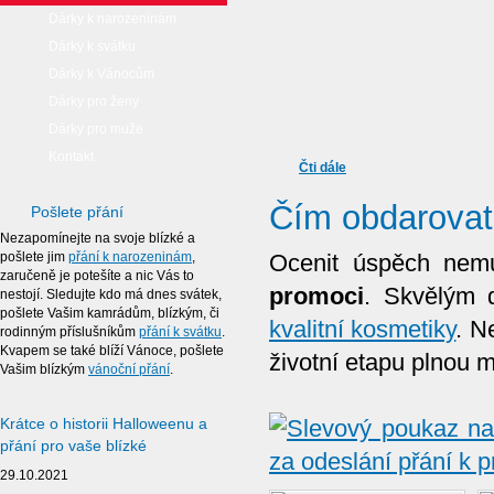
Dárky k narozeninám
Dárky k svátku
Dárky k Vánocům
Dárky pro ženy
Dárky pro muže
Kontakt
Čti dále
Čím obdarovat
Pošlete přání
Nezapomínejte na svoje blízké a
pošlete jim
přání k narozeninám
,
Ocenit úspěch nemu
zaručeně je potešíte a nic Vás to
promoci
. Skvělým 
nestojí. Sledujte kdo má dnes svátek,
pošlete Vašim kamrádům, blízkým, či
kvalitní kosmetiky
. N
rodinným příslušníkům
přání k svátku
.
Kvapem se také blíží Vánoce, pošlete
životní etapu plnou m
Vašim blízkým
vánoční přání
.
Krátce o historii Halloweenu a
přání pro vaše blízké
29.10.2021