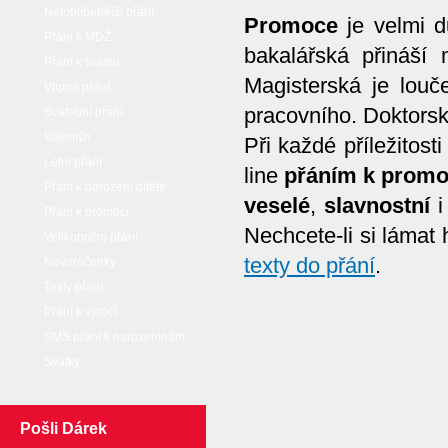
Nejoblíbenější přání
Promoce
je velmi d
Přání k MDŽ
bakalářská přináší 
Přání k svátku
Magisterská je lou
Vtipná přání
pracovního. Doktorsk
Svatební přání
Valentýn
Při každé příležitos
Letní přání
line
přáním k promo
Přání k narození dítěte
veselé
,
slavnostní
Přání k promoci
Nechcete-li si láma
Velikonoční přání
texty do přání
.
Novoročenky
Texty přání
Přání k výročí
SMS přání k narozeninám
Svátky
Pošli Dárek