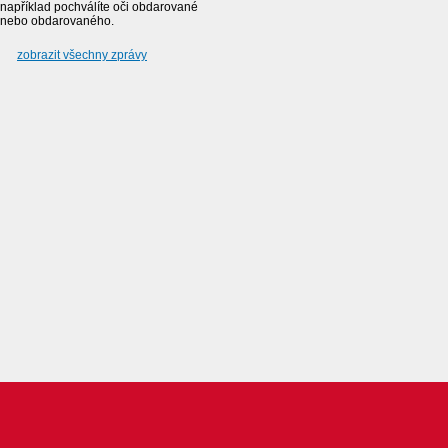
například pochválíte oči obdarované
nebo obdarovaného.
zobrazit všechny zprávy