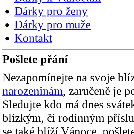
Dárky pro ženy
Dárky pro muže
Kontakt
Pošlete přání
Nezapomínejte na svoje blí
narozeninám
, zaručeně je po
Sledujte kdo má dnes sváte
blízkým, či rodinným přís
se také blíží Vánoce, pošl