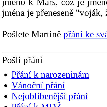
jméno k Mars, což je jmé
jména je přeneseně "voják, 
Pošlete Martině
přání ke sv
Pošli přání
Přání k narozeninám
Vánoční přání
Nejoblíbenější přání
Přání k MDŽ