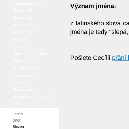
Nejoblíbenější přání
Význam jména:
Přání k MDŽ
Přání k svátku
z latinského slova c
Vtipná přání
jména je tedy "slepá,
Svatební přání
Valentýn
Letní přání
Přání k narození dítěte
Pošlete Cecílii
přání 
Přání k promoci
Velikonoční přání
Novoročenky
Texty přání
Přání k výročí
SMS přání k narozeninám
Svátky
Leden
Únor
Březen