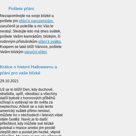
Pošlete přání
Nezapomínejte na svoje blízké a
pošlete jim
přání k narozeninám
,
zaručeně je potešíte a nic Vás to
nestojí. Sledujte kdo má dnes svátek,
pošlete Vašim kamrádům, blízkým, či
rodinným příslušníkům
přání k svátku
.
Kvapem se také blíží Vánoce, pošlete
Vašim blízkým
vánoční přání
.
Krátce o historii Halloweenu a
přání pro vaše blízké
29.10.2021
Už se to blíží! Den, kdy duchové,
strašidla, upíři, vlkodlaci a všechny
další bytosti z hororových příběhů
ožívají a vydávají se do světa za
neplechou. Ačkoli se u nás tento
americký svátek přímo neslaví,
můžete ho v obchodech i televizi vídat
stále častěji. Navíc je to další
příležitost, kdy můžete své blízké
polekat v masce anebo jim prostě
zlepšit den a poslat jim hezké, vtipné