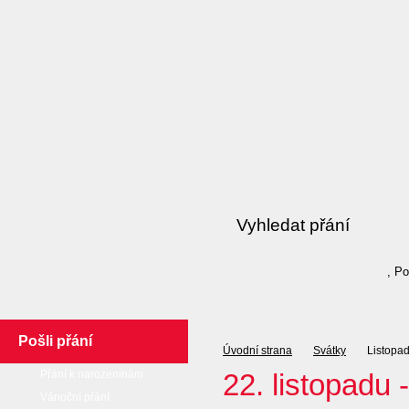
, P
Pošli přání
Úvodní strana
Svátky
Listopa
Přání k narozeninám
22. listopadu 
Vánoční přání