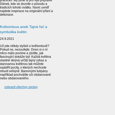
přáníčko. My jsme si pro vás připravili
článek, kde se dozvíte o původu a
tradicích tohoto svátku. Navíc uvnitř
najdete inspirace na originální přání a
dekorace.
Květomluva aneb Tajná řeč a
symbolika květin
24.9.2021
Už jste někdy slyšeli o květomluvě?
Pokud ne, nezoufejte. Dnes si o ní
něco málo povíme a zjistíte, jak
fascinující dokáže být. Každá květina
vlastně skrývá určitý tajný vzkaz a
darovanou květinou tak můžete
vyjádřit pocity, o kterých nechcete
mluvit veřejně. Barevnými tulipány
například pochválíte oči obdarované
nebo obdarovaného.
zobrazit všechny zprávy