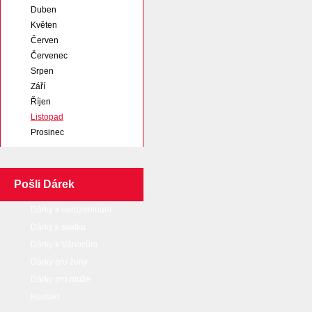
Duben
Květen
Červen
Červenec
Srpen
Září
Říjen
Listopad
Prosinec
Pošli Dárek
Dárky k narozeninám
Dárky k svátku
Dárky k Vánocům
Dárky pro ženy
Dárky pro muže
Kontakt