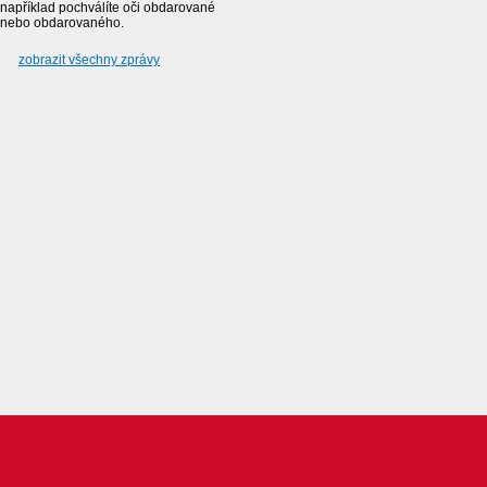
například pochválíte oči obdarované
nebo obdarovaného.
zobrazit všechny zprávy