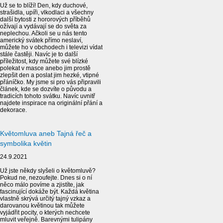
Už se to blíží! Den, kdy duchové,
strašidla, upíři, vlkodlaci a všechny
další bytosti z hororových příběhů
ožívají a vydávají se do světa za
neplechou. Ačkoli se u nás tento
americký svátek přímo neslaví,
můžete ho v obchodech i televizi vídat
stále častěji. Navíc je to další
příležitost, kdy můžete své blízké
polekat v masce anebo jim prostě
zlepšit den a poslat jim hezké, vtipné
přáníčko. My jsme si pro vás připravili
článek, kde se dozvíte o původu a
tradicích tohoto svátku. Navíc uvnitř
najdete inspirace na originální přání a
dekorace.
Květomluva aneb Tajná řeč a
symbolika květin
24.9.2021
Už jste někdy slyšeli o květomluvě?
Pokud ne, nezoufejte. Dnes si o ní
něco málo povíme a zjistíte, jak
fascinující dokáže být. Každá květina
vlastně skrývá určitý tajný vzkaz a
darovanou květinou tak můžete
vyjádřit pocity, o kterých nechcete
mluvit veřejně. Barevnými tulipány