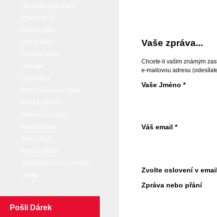
Nejoblíbenější přání
Přání k MDŽ
Přání k svátku
Vaše zpráva...
Vtipná přání
Svatební přání
Chcete-li vašim známým zasl
Valentýn
e-mailovou adresu (odesílate
Letní přání
Vaše Jméno *
Přání k narození dítěte
Přání k promoci
Velikonoční přání
Váš email *
Novoročenky
Texty přání
Přání k výročí
SMS přání k narozeninám
Zvolte oslovení v emai
Svátky
Zpráva nebo přání
Pošli Dárek