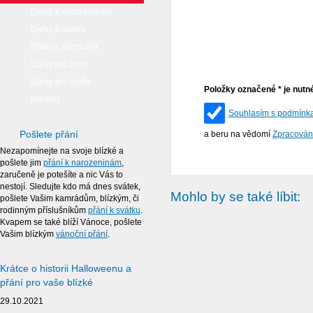
Dárky k narozeninám
Dárky k svátku
Dárky k Vánocům
Dárky pro ženy
Dárky pro muže
Položky označené * je nutné
Kontakt
Souhlasím s podmínkam
Pošlete přání
a beru na vědomí
Zpracován
Nezapomínejte na svoje blízké a
pošlete jim
přání k narozeninám
,
zaručeně je potešíte a nic Vás to
nestojí. Sledujte kdo má dnes svátek,
Mohlo by se také líbit:
pošlete Vašim kamrádům, blízkým, či
rodinným příslušníkům
přání k svátku
.
Kvapem se také blíží Vánoce, pošlete
Vašim blízkým
vánoční přání
.
Krátce o historii Halloweenu a
přání pro vaše blízké
29.10.2021