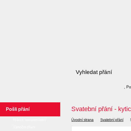
, P
Svatební přání - kyti
Pošli přání
Přání k narozeninám
Úvodní strana
Svatební přání
Vánoční přání